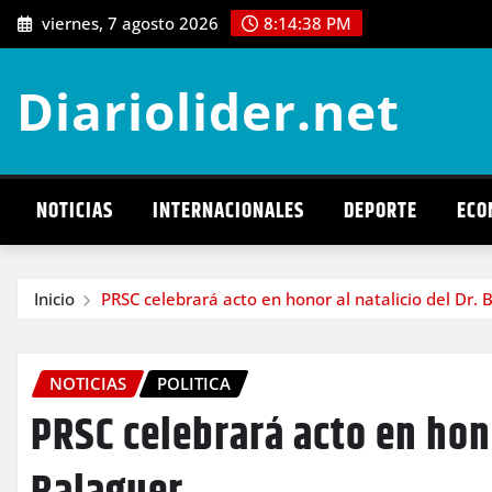
Saltar
viernes, 7 agosto 2026
8:14:40 PM
al
contenido
Diariolider.net
NOTICIAS
INTERNACIONALES
DEPORTE
ECO
Inicio
PRSC celebrará acto en honor al natalicio del Dr. 
NOTICIAS
POLITICA
PRSC celebrará acto en hono