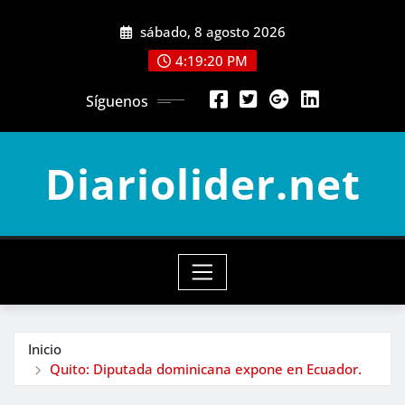
Saltar
sábado, 8 agosto 2026
al
contenido
4:19:22 PM
Síguenos
Diariolider.net
Inicio
Quito: Diputada dominicana expone en Ecuador.