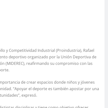
llo y Competitividad Industrial (Proindustria), Rafael
mento deportivo organizado por la Unión Deportiva de
ción (MIDEREC), reafirmando su compromiso con las
porte.
mportancia de crear espacios donde niños y jóvenes
unidad. “Apoyar el deporte es también apostar por una
tunidades”, expresó.
stintas disciplinas y tiene como objetivo ofrecer