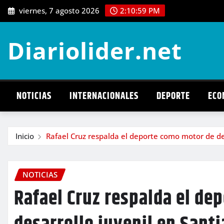
Saltar
viernes, 7 agosto 2026
2:11:01 PM
al
contenido
Diariolider.net
NOTICIAS
INTERNACIONALES
DEPORTE
ECO
Inicio
Rafael Cruz respalda el deporte como motor de des
NOTICIAS
Rafael Cruz respalda el de