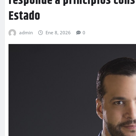
responde a principios cons
Estado
admin
Ene 8, 2026
0