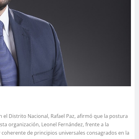
el Distrito Nacional, Rafael Paz, afirmó que la postura
sta organización, Leonel Fernández, frente a la
 coherente de principios universales consagrados en la