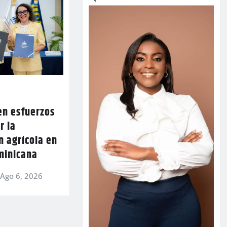
en esfuerzos
r la
n agrícola en
minicana
Ago 6, 2026