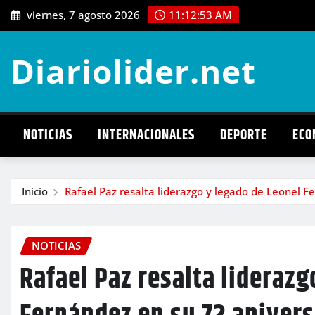
Saltar
viernes, 7 agosto 2026
11:12:55 AM
al
contenido
Diariolider.net
NOTICIAS
INTERNACIONALES
DEPORTE
ECO
Inicio
Rafael Paz resalta liderazgo y legado de Leonel 
NOTICIAS
Rafael Paz resalta liderazg