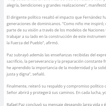
alegría, bendiciones y grandes realizaciones”, manifestó
El dirigente político resaltó el impacto que Fernández h
generaciones de dominicanos. “Como niño me inspiró; c
parte de su visión a través de los modelos de Naciones
trabajar a su lado en la construcción de este instrumen
la Fuerza del Pueblo”, afirmó.
Paz subrayó además las enseñanzas recibidas del expresi
sacrificio, la perseverancia y la preparación constante f
he aprendido la importancia de la modernidad y la sol
justa y digna”, señaló.
Finalmente, reiteró su respaldo y compromiso político
Señor abrirá y protegerá sus caminos. En cada lucha, yo e
Rafael Paz concluyó su mensaje deseando larga vida y éxi