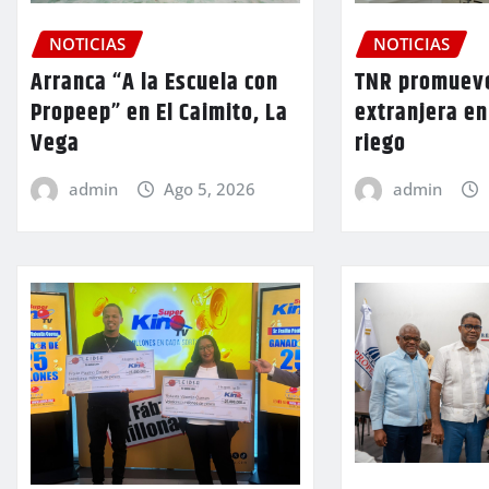
NOTICIAS
NOTICIAS
TNR promueve
Arranca “A la Escuela con
extranjera en
Propeep” en El Caimito, La
riego
Vega
admin
admin
Ago 5, 2026