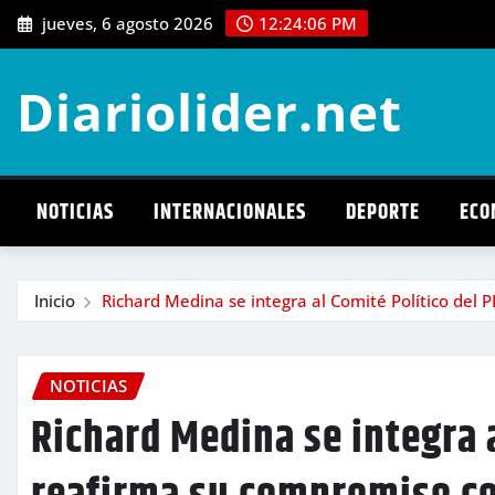
Saltar
jueves, 6 agosto 2026
12:24:07 PM
al
contenido
Diariolider.net
NOTICIAS
INTERNACIONALES
DEPORTE
ECO
Inicio
Richard Medina se integra al Comité Político del 
NOTICIAS
Richard Medina se integra a