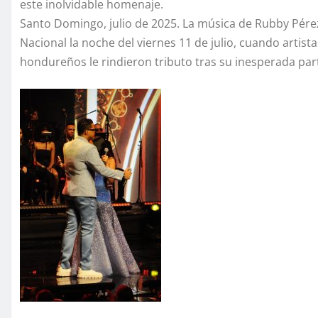
este inolvidable homenaje.
Santo Domingo, julio de 2025. La música de Rubby Pérez
Nacional la noche del viernes 11 de julio, cuando arti
hondureños le rindieron tributo tras su inesperada parti