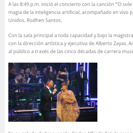
A las 8:49 p.m. inició el concierto con la canción “’O sol
magia de la inteligencia artificial, acompañado en vivo
Unidos, Rodhen Santos.
Con la sala principal a toda capacidad y bajo la magist
con la dirección artística y ejecutiva de Alberto Zayas, 
al público a través de las cinco décadas de carrera music