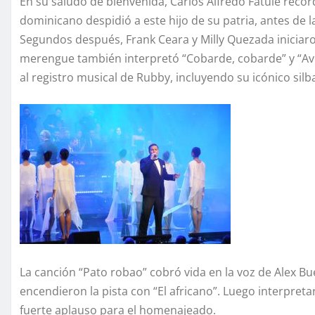
En su saludo de bienvenida, Carlos Alfredo Fatule rec
dominicano despidió a este hijo de su patria, antes de 
Segundos después, Frank Ceara y Milly Quezada iniciaron
merengue también interpretó “Cobarde, cobarde” y “Ave 
al registro musical de Rubby, incluyendo su icónico silb
La canción “Pato robao” cobró vida en la voz de Alex 
encendieron la pista con “El africano”. Luego interpret
fuerte aplauso para el homenajeado.