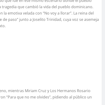
ordó que fue en ese mismo escenario donde el pueblo
la tragedia que cambió la vida del pueblo dominicano.
 la emotiva velada con “No voy a llorar”. La reina del
de paso” junto a Joselito Trinidad, cuya voz se asemeja
ato.
Bueno, mientras Miriam Cruz y Los Hermanos Rosario
aron “Para que no me olvides”, pidiendo al público un