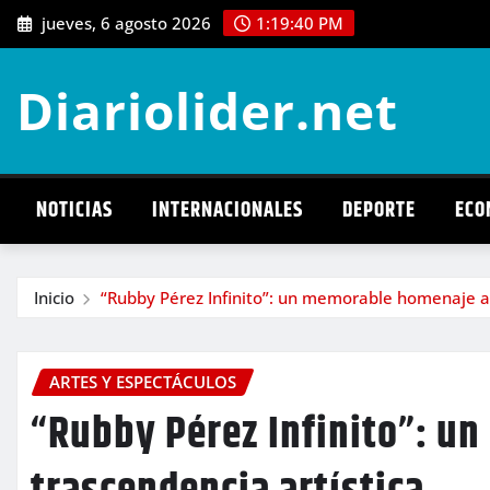
Saltar
jueves, 6 agosto 2026
1:19:41 PM
al
contenido
Diariolider.net
NOTICIAS
INTERNACIONALES
DEPORTE
ECO
Inicio
“Rubby Pérez Infinito”: un memorable homenaje a 
ARTES Y ESPECTÁCULOS
“Rubby Pérez Infinito”: u