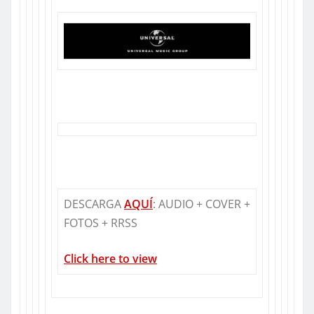
DESCARGA
AQUÍ
: AUDIO + COVER +
FOTOS + RRSS
Click
here
to
view