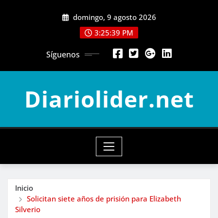
Saltar
domingo, 9 agosto 2026
al
contenido
3:25:41 PM
Síguenos
Diariolider.net
Inicio
Solicitan siete años de prisión para Elizabeth
Silverio