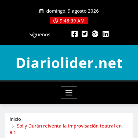
Saltar
domingo, 9 agosto 2026
al
contenido
9:48:40 AM
Síguenos
Diariolider.net
Inicio
Solly Durán reiventa la improvisación teatral en
RD