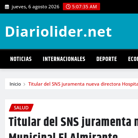
Saltar
jueves, 6 agosto 2026
5:07:37 AM
al
contenido
Diariolider.net
NOTICIAS
INTERNACIONALES
DEPORTE
ECO
Inicio
Titular del SNS juramenta nueva directora Hospita
SALUD
Titular del SNS juramenta 