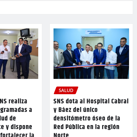
SALUD
SNS dota al Hospital Cabral
SNS realiza
y Báez del único
rogramadas a
densitómetro óseo de la
lud de
Red Pública en la región
te y dispone
Norte
fortalecer la