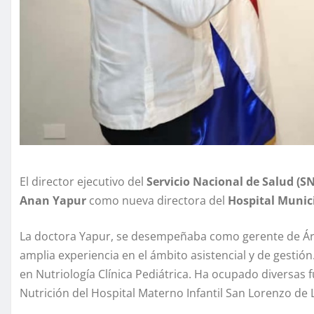
El director ejecutivo del
Servicio Nacional de Salud (S
Anan Yapur
como nueva directora del
Hospital Munici
La doctora Yapur, se desempeñaba como gerente de Á
amplia experiencia en el ámbito asistencial y de gestión
en Nutriología Clínica Pediátrica. Ha ocupado diversas
Nutrición del Hospital Materno Infantil San Lorenzo de 