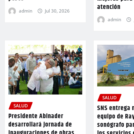
atención
admin
Jul 30, 2026
admin
SALUD
SALUD
SNS entrega 
Presidente Abinader
equipo de Ra
desarrollará jornada de
sonógrafo par
inauguraciones de obras
los servicios