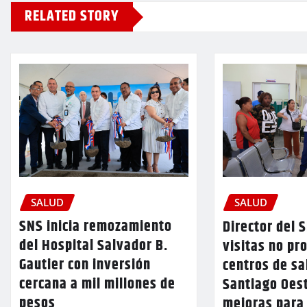
RELATED STORY
SALUD
SALUD
SNS inicia remozamiento
Director del 
del Hospital Salvador B.
visitas no p
Gautier con inversión
centros de sa
cercana a mil millones de
Santiago Oes
pesos
mejoras para 