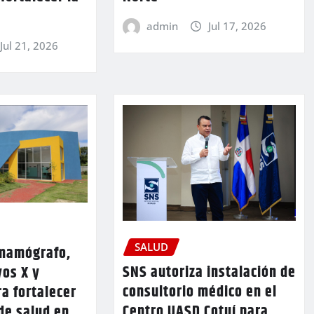
admin
Jul 17, 2026
Jul 21, 2026
SALUD
mamógrafo,
SNS autoriza instalación de
yos X y
consultorio médico en el
a fortalecer
Centro UASD Cotuí para
 de salud en