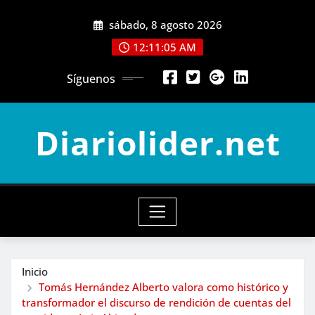
Saltar
sábado, 8 agosto 2026
al
contenido
12:11:07 AM
Síguenos
Diariolider.net
Inicio
Tomás Hernández Alberto valora como histórico y
transformador el discurso de rendición de cuentas del