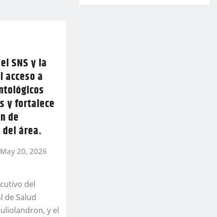
 el SNS y la
l acceso a
ntológicos
s y fortalece
ón de
 del área.
May 20, 2026
ecutivo del
l de Salud
uliolandron, y el