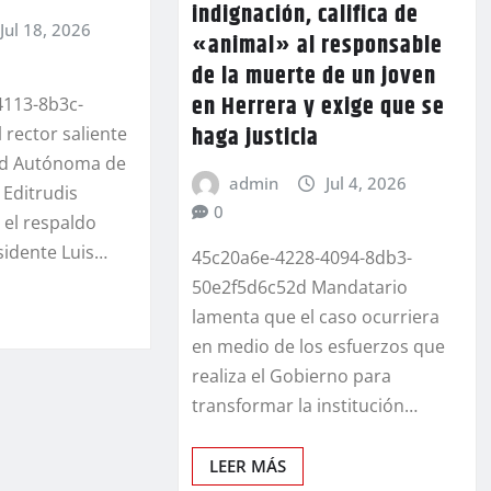
indignación, califica de
Jul 18, 2026
«animal» al responsable
de la muerte de un joven
en Herrera y exige que se
4113-8b3c-
haga justicia
 rector saliente
dad Autónoma de
admin
Jul 4, 2026
Editrudis
0
 el respaldo
sidente Luis…
45c20a6e-4228-4094-8db3-
50e2f5d6c52d Mandatario
lamenta que el caso ocurriera
en medio de los esfuerzos que
realiza el Gobierno para
transformar la institución…
LEER MÁS