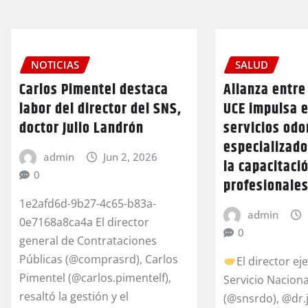
NOTICIAS
SALUD
Carlos Pimentel destaca
Alianza entre
labor del director del SNS,
UCE impulsa e
doctor Julio Landrón
servicios odo
especializado
admin
Jun 2, 2026
la capacitaci
0
profesionales
1e2afd6d-9b27-4c65-b83a-
admin
0e7168a8ca4a El director
0
general de Contrataciones
Públicas (@comprasrd), Carlos
El director ej
Pimentel (@carlos.pimentelf),
Servicio Naciona
resaltó la gestión y el
(@snsrdo), @dr.j