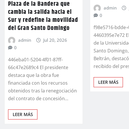
Plaza de la Bandera que
admin
cambia la salida hacia el
0
Sur y redefine la movilidad
del Gran Santo Domingo
f98e5716-bdde-
4460395e7e72 El
admin
Jul 20, 2026
de la Universi
0
Santo Domingo, 
Beltrán, destacó
446eba01-5204-4f01-87ff-
recibido del pre
66c47e2689c4 El presidente
destaca que la obra fue
LEER MÁS
financiada con los recursos
obtenidos tras la renegociación
del contrato de concesión…
LEER MÁS