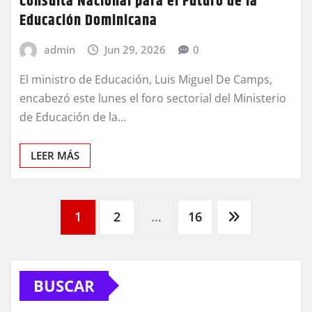
Consulta Nacional para el Futuro de la
Educación Dominicana
admin
Jun 29, 2026
0
El ministro de Educación, Luis Miguel De Camps,
encabezó este lunes el foro sectorial del Ministerio
de Educación de la…
LEER MÁS
Paginación
1
2
…
16
de
BUSCAR
entradas