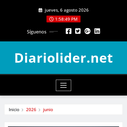
Saltar
jueves, 6 agosto 2026
al
contenido
1:58:51 PM
Síguenos
Diariolider.net
Inicio
2026
junio