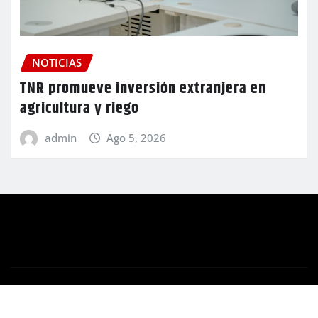
NOTICIAS
TNR promueve inversión extranjera en
agricultura y riego
admin
Ago 5, 2026
Copyright © 2026 | Funciona con
WordPress
|
Newsio
por
ThemeArile