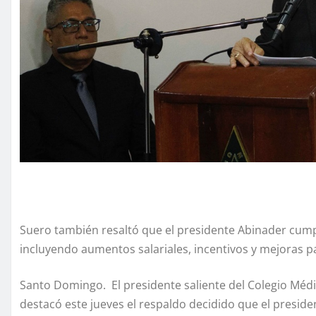
Suero también resaltó que el presidente Abinader cumpl
incluyendo aumentos salariales, incentivos y mejoras p
Santo Domingo. El presidente saliente del Colegio Méd
destacó este jueves el respaldo decidido que el preside