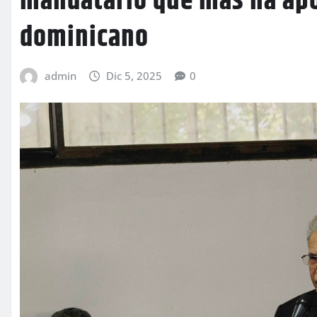
mandatario que más ha apo
dominicano
admin
Dic 5, 2025
0