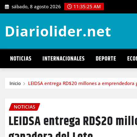
Saltar
sábado, 8 agosto 2026
11:35:27 AM
al
contenido
Diariolider.net
NOTICIAS
INTERNACIONALES
DEPORTE
ECO
Inicio
LEIDSA entrega RD$20 millones a emprendedora 
NOTICIAS
LEIDSA entrega RD$20 mil