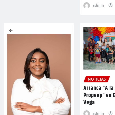
admin
NOTICIAS
Arranca “A la
Propeep” en E
Vega
admin