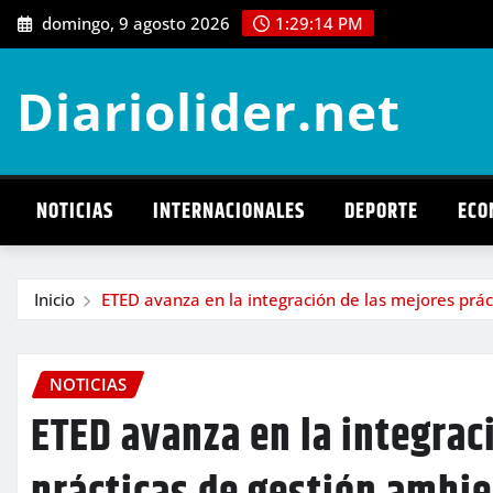
Saltar
domingo, 9 agosto 2026
1:29:16 PM
al
contenido
Diariolider.net
NOTICIAS
INTERNACIONALES
DEPORTE
ECO
Inicio
ETED avanza en la integración de las mejores prác
NOTICIAS
ETED avanza en la integrac