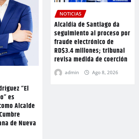
NOTICIAS
Alcaldía de Santiago da
seguimiento al proceso por
fraude electrónico de
RD$3.4 millones; tribunal
revisa medida de coerción
admin
Ago 8, 2026
ríguez “El
lo” es
como Alcalde
 Cumbre
ana de Nueva