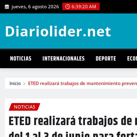
Saltar
jueves, 6 agosto 2026
6:39:21 AM
al
contenido
Diariolider.net
NOTICIAS
INTERNACIONALES
DEPORTE
ECO
Inicio
ETED realizará trabajos de mantenimiento preventivo
NOTICIAS
ETED realizará trabajos d