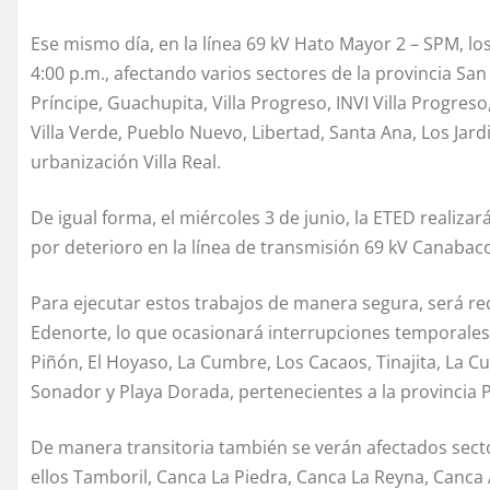
Ese mismo día, en la línea 69 kV Hato Mayor 2 – SPM, los
4:00 p.m., afectando varios sectores de la provincia Sa
Príncipe, Guachupita, Villa Progreso, INVI Villa Progreso,
Villa Verde, Pueblo Nuevo, Libertad, Santa Ana, Los Jardi
urbanización Villa Real.
De igual forma, el miércoles 3 de junio, la ETED realiz
por deterioro en la línea de transmisión 69 kV Canabaco
Para ejecutar estos trabajos de manera segura, será req
Edenorte, lo que ocasionará interrupciones temporales
Piñón, El Hoyaso, La Cumbre, Los Cacaos, Tinajita, La Cu
Sonador y Playa Dorada, pertenecientes a la provincia P
De manera transitoria también se verán afectados sector
ellos Tamboril, Canca La Piedra, Canca La Reyna, Canca