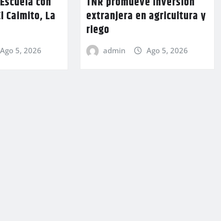
TNR promueve inversión
 Escuela con
extranjera en agricultura y
l Caimito, La
riego
admin
Ago 5, 2026
Ago 5, 2026