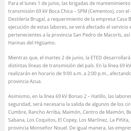
Para el lunes 1 de junio, las brigadas de mantenimiento
transmisión 69 kV Boca Chica – SPM (Cementos), con el o
Destilería Brugal, a requerimiento de la empresa Casa B
ejecución de estas labores, se verá afectado el servici
pertenecientes a la provincia San Pedro de Macorís, así
Harinas del Higüamo.
Mientras que, el martes 2 de junio, la ETED desarrolla
distintas líneas de transmisión del país. En la línea 69
realizarán en horario de 9:00 a.m. a 2:00 p.m., afectan
provincia Azua.
Asimismo, en la línea 69 kV Bonao 2 – Hatillo, las labor
seguridad, será necesaria la salida de algunos de los 
Cumbre, Rancho Arriba, Maimón, Centro de Maimón, Bell
Sabana, Los Coquitos, El Copey, Los Martínez, La Piñita, 
provincia Monseñor Nouel. De igual manera, las empr