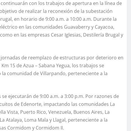
 continuarán con los trabajos de apertura en la línea de
bjetivo de realizar la reconexión de la subestación
rugal, en horario de 9:00 a.m. a 10:00 a.m. Durante la
o eléctrico en las comunidades Guavaberry y Cayacoa,
 como en las empresas Cesar Iglesias, Destilería Brugal y
rá jornadas de reemplazo de estructuras por deterioro en
 kV Km 15 de Azua – Sabana Yegua, los trabajos se
do la comunidad de Villarpando, perteneciente a la
es se ejecutarán de 9:00 a.m. a 3:00 p.m. Por razones de
circuitos de Edenorte, impactando las comunidades La
a Vista, Puerto Rico, Venezuela, Buenos Aires, La
La Atalaya, Loma Mala y Llagal, perteneciente a la
esas Cormidom y Cormidom II.