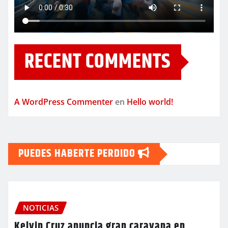
RECENT COMMENTS
A WordPress Commenter
en
Hello world!
PUEDES HABERTE PERDIDO
NOTICIAS
Kelvin Cruz anuncia gran caravana en