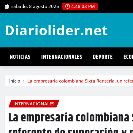
Saltar
sábado, 8 agosto 2026
4:48:04 PM
al
contenido
Diariolider.net
NOTICIAS
INTERNACIONALES
DEPORTE
ECO
Inicio
La empresaria colombiana Sixta Rentería, un re
INTERNACIONALES
La empresaria colombiana S