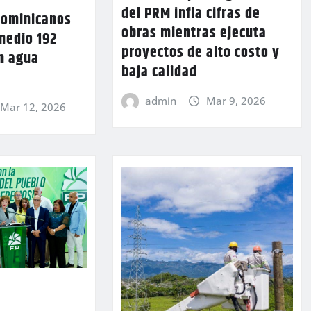
del PRM infla cifras de
dominicanos
obras mientras ejecuta
medio 192
proyectos de alto costo y
in agua
baja calidad
admin
Mar 9, 2026
Mar 12, 2026