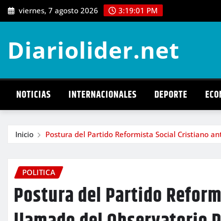
Saltar
viernes, 7 agosto 2026
3:19:02 PM
al
contenido
Diariolider.net
NOTICIAS
INTERNACIONALES
DEPORTE
ECO
Inicio
Postura del Partido Reformista Social Cristiano a
POLITICA
Postura del Partido Reform