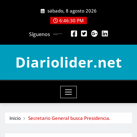
Saltar
sábado, 8 agosto 2026
al
contenido
6:46:32 PM
Síguenos
Diariolider.net
Inicio
Secretario General busca Presidencia.