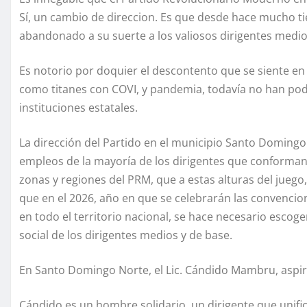
Sí, un cambio de direccion. Es que desde hace mucho tie
abandonado a su suerte a los valiosos dirigentes medios
Es notorio por doquier el descontento que se siente e
como titanes con COVI, y pandemia, todavía no han po
instituciones estatales.
La dirección del Partido en el municipio Santo Domingo
empleos de la mayoría de los dirigentes que conforman l
zonas y regiones del PRM, que a estas alturas del juego
que en el 2026, año en que se celebrarán las convencio
en todo el territorio nacional, se hace necesario escoge
social de los dirigentes medios y de base.
En Santo Domingo Norte, el Lic. Cándido Mambru, aspira 
Cándido es un hombre solidario, un dirigente que unif