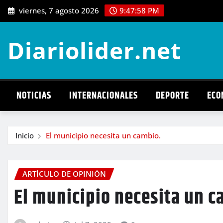
Saltar
viernes, 7 agosto 2026
9:47:59 PM
al
contenido
Diariolider.net
NOTICIAS
INTERNACIONALES
DEPORTE
ECO
Inicio
El municipio necesita un cambio.
ARTÍCULO DE OPINIÓN
El municipio necesita un c