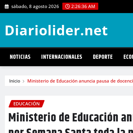
Saltar
sábado, 8 agosto 2026
2:26:38 AM
al
contenido
Diariolider.net
NOTICIAS
INTERNACIONALES
DEPORTE
ECO
Inicio
Ministerio de Educación anuncia pausa de docencia
EDUCACIÓN
Ministerio de Educación a