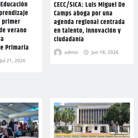
 Educación
CECC/SICA: Luis Miguel De
aprendizaje
Camps aboga por una
n primer
agenda regional centrada
de verano
en talento, innovación y
ra
ciudadanía
e Primaria
admin
Jun 18, 2026
Jul 21, 2026