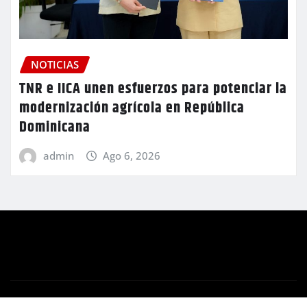
NOTICIAS
TNR e IICA unen esfuerzos para potenciar la
modernización agrícola en República
Dominicana
admin
Ago 6, 2026
Copyright © 2026 | Funciona con
WordPress
|
Newsio