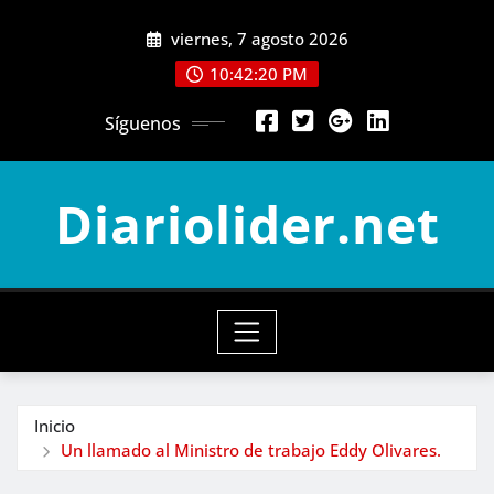
Saltar
viernes, 7 agosto 2026
al
contenido
10:42:22 PM
Síguenos
Diariolider.net
Inicio
Un llamado al Ministro de trabajo Eddy Olivares.