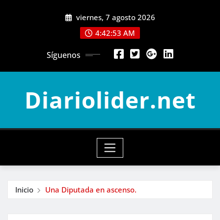
Saltar
viernes, 7 agosto 2026
al
contenido
4:42:55 AM
Síguenos
Diariolider.net
Inicio
Una Diputada en ascenso.